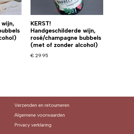
wijn,
KERST!
bubbels
Handgeschilderde wijn,
cohol)
rosé/champagne bubbels
(met of zonder alcohol)
€
29.95
Verzenden en retourneren
Algemene voorwaarden
Privacy verklaring