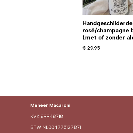
Handgeschilderde 
rosé/champagne 
(met of zonder al
€
29.95
Meneer Macaroni
KVK 89948718
BTW NL004775127B71