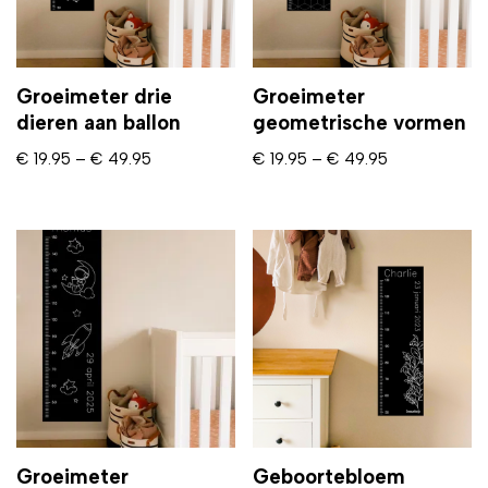
Groeimeter drie
Groeimeter
dieren aan ballon
geometrische vormen
€
19.95
–
€
49.95
€
19.95
–
€
49.95
Groeimeter
Geboortebloem