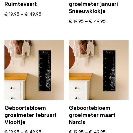
Ruimtevaart
groeimeter januari
Sneeuwklokje
€
19.95
–
€
49.95
€
19.95
–
€
49.95
Geboortebloem
Geboortebloem
groeimeter februari
groeimeter maart
Viooltje
Narcis
€
19.95
–
€
49.95
€
19.95
–
€
49.95