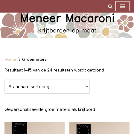
Ga
naar
de
inhoud
Home
\
Groeimeters
Resultaat 1–15 van de 24 resultaten wordt getoond
Gepersonaliseerde groeimeters als krijtbord