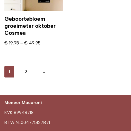
Geboortebloem
groeimeter oktober
Cosmea
€
19.95
–
€
49.95
1
2
→
Meneer Macaroni
KVK 89948718
BTW NL004775127B71