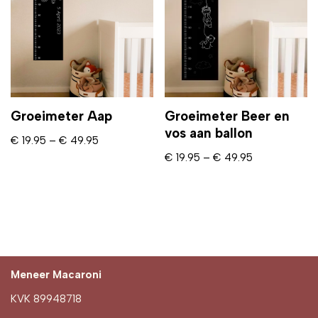
Groeimeter Aap
Groeimeter Beer en
vos aan ballon
€
19.95
–
€
49.95
€
19.95
–
€
49.95
Meneer Macaroni
KVK 89948718