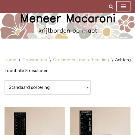
Ga
naar
de
inhoud
Home
\
Groeimeters
\
Groeimeters met afbeelding
\
Achtergr
Toont alle 3 resultaten