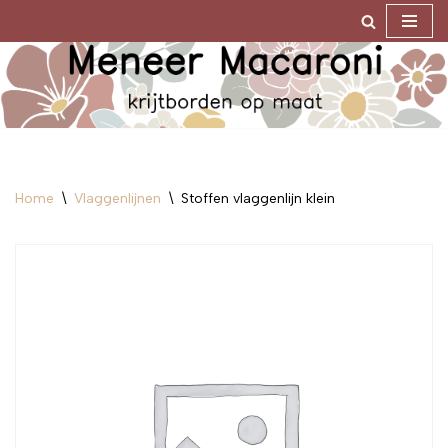
Ga
naar
de
inhoud
Home
\
Vlaggenlijnen
\
Stoffen vlaggenlijn klein