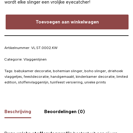
wordt elke slinger een vrolijke eyecatcher!
Toevoegen aan winkelwagen
Artikelnummer:
VL.ST.0002.KW
Categorie:
Vlaggenlijnen
Tags:
babykamer decoratie
,
bohemian slinger
,
boho slinger
,
driehoek
vlaggetjes
,
feestdecoratie
,
handgemaakt
,
kinderkamer decoratie
,
limited
edition
,
stoffenvlaggenlijn
,
tuinfeest versiering
,
unieke prints
Beschrijving
Beoordelingen (0)