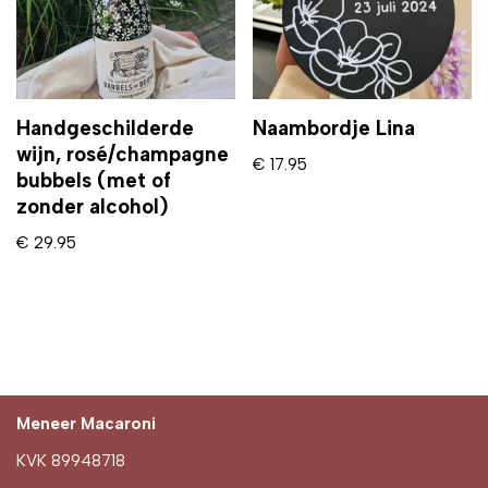
Handgeschilderde
Naambordje Lina
wijn, rosé/champagne
€
17.95
bubbels (met of
zonder alcohol)
€
29.95
Meneer Macaroni
KVK 89948718