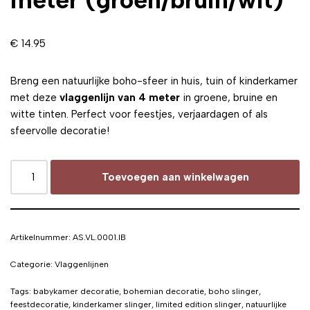
€
14.95
Breng een natuurlijke boho-sfeer in huis, tuin of kinderkamer
met deze
vlaggenlijn van 4 meter
in groene, bruine en
witte tinten. Perfect voor feestjes, verjaardagen of als
sfeervolle decoratie!
Toevoegen aan winkelwagen
Artikelnummer:
AS.VL.0001.IB
Categorie:
Vlaggenlijnen
Tags:
babykamer decoratie
,
bohemian decoratie
,
boho slinger
,
feestdecoratie
,
kinderkamer slinger
,
limited edition slinger
,
natuurlijke