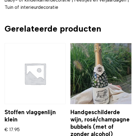
Baby- of kinderkamerdecoratie | Feestjes en verjaardagen |
Tuin of interieurdecoratie
Gerelateerde producten
Stoffen vlaggenlijn
Handgeschilderde
klein
wijn, rosé/champagne
bubbels (met of
€
17.95
zonder alcohol)