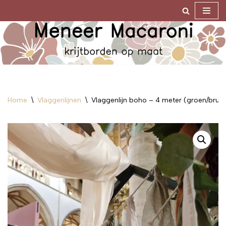
Ga
naar
de
inhoud
Home
\
Vlaggenlijnen
\
Vlaggenlijn boho – 4 meter (groen/bruin